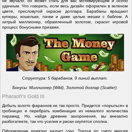
не звучало, он может стать для вас мотивирующим и особо
удачным. Что говорить, если весь дизайн оформлен в зеленом
цвете, пресловутой окраске доллара. Барабаны вращают
купюры, кошельки, пачки и даже целые мешки с баблом. А
хитрый миллионер, обрамленный золотом, скрасит игровой
процесс бонусными призами.
Структура: 5 барабанов, 9 линий выплат.
Бонусы: Миллионер (
Wild
), Золотой доллар (
Scatter
).
Pharaoh’s Gold III
Добыть золото фараонов не так просто. Придется «порыться» в
гробницах и перебрать комбинации из немалого количества
пирамид. Но, найдя древние захоронения, вы внезапно
разбогатеете, так что усилия и риски окупятся сполна.
Оформление приятно радует глаз. Третья по счету версия