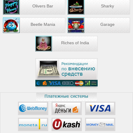
Olivers Bar
Sharky
Beetle Mania
Garage
Riches of India