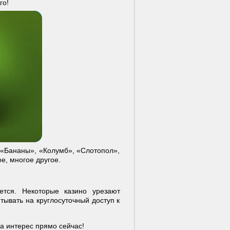
го!
 «Бананы», «Колумб», «Слотопол»,
е, многое другое.
ется. Некоторые казино урезают
тывать на круглосуточный доступ к
а интерес прямо сейчас!