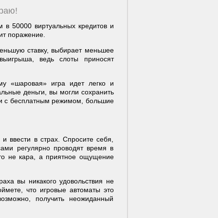
раю!
м в 50000 виртуальных кредитов и
пит поражение.
меньшую ставку, выбирает меньшее
 выигрыша, ведь слоты приносят
му «шаровая» игра идет легко и
льные деньги, вы могли сохранить
ции с бесплатным режимом, большие
и ввести в страх. Спросите себя,
сами регулярно проводят время в
это не кара, а приятное ощущение
траха вы никакого удовольствия не
оймете, что игровые автоматы это
возможно, получить неожиданный