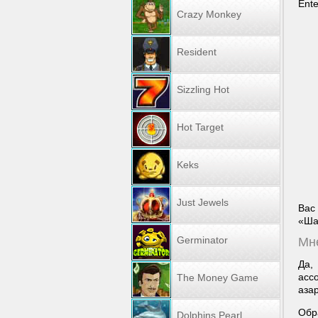
Ente
Crazy Monkey
Resident
Sizzling Hot
Hot Target
Keks
Just Jewels
Вас
«Ша
Germinator
Мне
Да,
асс
The Money Game
аза
Обр
Dolphins Pearl