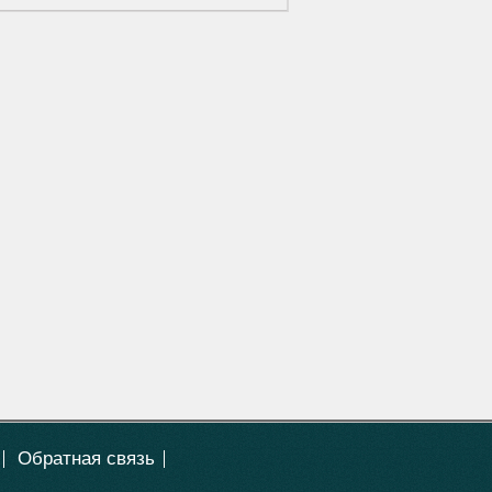
Обратная связь