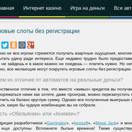
лавная
Интернет казино
Игра на деньги
Все ав
ровые слоты без регистрации
еко не все игроки стремятся получать азартные ощущения, многие
ытать удачу ради интереса. Еще недавно трудно было предоставит
б не зайдешь и в какое казино не поедешь — платить нужно. Но с
но, все желающие могут покрутить игровые слоты без регистрации.
ем их отличие от автоматов на реальные деньги?
нственное отличие в том, что вместо «живых» кредитов вы полу
поряжаться ними как хотите, даже проиграв, можно перезапустить
учить на баланс круглую сумму. Однако все полученные выигрыши 
ьги, какую бы чудную комбинацию вы не собрали.
сть «Обезьянки» или «Книжки»?
дукция разработчиков «
Gaminator
», «
Igrosoft
», «
Mega Jack
» и мно
 еще доступны. Вспомните былые времена! Также существу