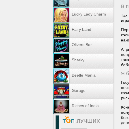
В п
Lucky Lady Charm
Так
игра
Fairy Land
Пер
кол
наи
Olivers Bar
А р
неп
так
Sharky
бабк
Я б
Beetle Mania
Гос
поч
Garage
каз
рис
Riches of India
Кон
пол
без
ден