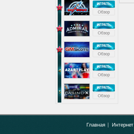
Главная
Интернет