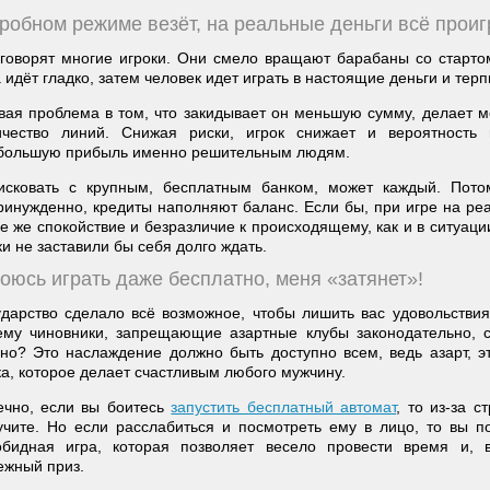
робном режиме везёт, на реальные деньги всё проиг
 говорят многие игроки. Они смело вращают барабаны со старто
 идёт гладко, затем человек идет играть в настоящие деньги и тер
вая проблема в том, что закидывает он меньшую сумму, делает 
ичество линий. Снижая риски, игрок снижает и вероятность
большую прибыль именно решительным людям.
исковать с крупным, бесплатным банком, может каждый. Пото
ринужденно, кредиты наполняют баланс. Если бы, при игре на реа
ое же спокойствие и безразличие к происходящему, как и в ситуа
и не заставили бы себя долго ждать.
оюсь играть даже бесплатно, меня «затянет»!
ударство сделало всё возможное, чтобы лишить вас удовольствия 
ему чиновники, запрещающие азартные клубы законодательно, 
ино? Это наслаждение должно быть доступно всем, ведь азарт, 
ка, которое делает счастливым любого мужчину.
ечно, если вы боитесь
запустить бесплатный автомат
, то из-за с
учите. Но если расслабиться и посмотреть ему в лицо, то вы п
обидная игра, которая позволяет весело провести время и, 
ежный приз.