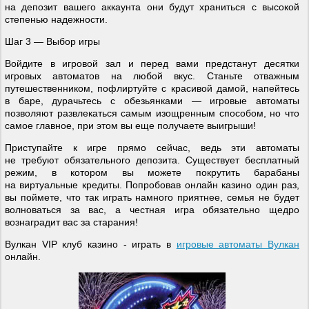
на депозит вашего аккаунта они будут храниться с высокой
степенью надежности.
Шаг 3 — Выбор игры
Войдите в игровой зал и перед вами предстанут десятки
игровых автоматов на любой вкус. Станьте отважным
путешественником, пофлиртуйте с красивой дамой, напейтесь
в баре, дурачьтесь с обезьянками — игровые автоматы
позволяют развлекаться самым изощренным способом, но что
самое главное, при этом вы еще получаете выигрыши!
Приступайте к игре прямо сейчас, ведь эти автоматы
не требуют обязательного депозита. Существует бесплатный
режим, в котором вы можете покрутить барабаны
на виртуальные кредиты. Попробовав онлайн казино один раз,
вы поймете, что так играть намного приятнее, семья не будет
волноваться за вас, а честная игра обязательно щедро
вознаградит вас за старания!
Вулкан VIP клуб казино - играть в
игровые автоматы Вулкан
онлайн.