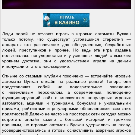
Люди порой не желают играть в игровые автоматы Вулкан
только потому, что существует устоявшийся стереотип —
аппараты это развлечение для обездоленных, безработных
людей, преступников и прочее. Но ведь эта игра издавна
пользовалась популярностью и у успешных людей с высоким
уровнем достатка, они с удовольствием играли на деньги
и получали от этого наслаждение.
Отныне со старыми клубами покончено — встречайте игровые
автоматы Вулкан онлайн на реальные деньги! Теперь они
представляют собой не подозрительное заведение
с невежливым персоналом, а современный, полноценно
функционирующий сайт с множеством популярных игровых
автоматов, акциями и турнирами, бонусами и уникальными
призами, рейтингами и регулярными обновлениями всех этих
приятностей! Далеко не часто на просторах сети сегодня можно
встретить онлайн казино с большой историей и громким
прошлым, но игровые автоматы Вулкан удержались на плаву,
усовершенствовались и готовы осчастливить азартных игроков