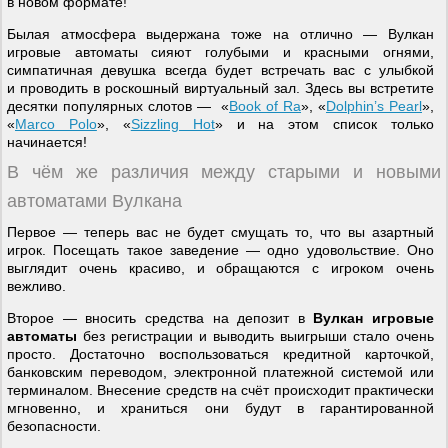
в новом формате!
Былая атмосфера выдержана тоже на отлично — Вулкан
игровые автоматы сияют голубыми и красными огнями,
симпатичная девушка всегда будет встречать вас с улыбкой
и проводить в роскошный виртуальный зал. Здесь вы встретите
десятки популярных слотов — «
Book of Ra
», «
Dolphin’s Pearl
»,
«
Marco Polo
», «
Sizzling Hot
» и на этом список только
начинается!
В чём же различия между старыми и новыми
автоматами Вулкана
Первое — теперь вас не будет смущать то, что вы азартный
игрок. Посещать такое заведение — одно удовольствие. Оно
выглядит очень красиво, и обращаются с игроком очень
вежливо.
Второе — вносить средства на депозит в
Вулкан игровые
автоматы
без регистрации и выводить выигрыши стало очень
просто. Достаточно воспользоваться кредитной карточкой,
банковским переводом, электронной платежной системой или
терминалом. Внесение средств на счёт происходит практически
мгновенно, и храниться они будут в гарантированной
безопасности.