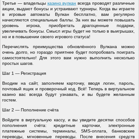
Третье — владельцы
казино вулкан
всегда проводят различные
акции, выдают бонусы и устраивают турниры. Когда вы играете
в игровые автоматы Вулкан бесплатно, вам регулярно
начисляются специальные баллы. За них вы можете повышать
уровень игрока, приобретать драгоценные подарки,
увеличивать бонусы. Смысл игры будет не только в выигрышах,
но и в повышении своего игрового статуса!
Перечислять преимущества обновлённого Вулкана можно
очень долго, но гораздо приятнее будет попробовать поиграть
самостоятельно! Для этого вам нужно выполнить несколько
простых шагов.
Шаг 1 — Регистрация
Входим на сайт, заполняем карточку, вводя логин, пароль,
почтовый ящик и проверочный код. Всё! Теперь в виртуальном
казино вас всегда будут узнавать, и вы будете желанным
гостем.
Шаг 2 — Пополнение счёта
Войдите в виртуальную кассу, и вы увидите десятки способов
пополнения счёта: кредитные карточки, электронные
платежные системы, терминалы, SMS-оплата, банковские
переводы, мгновенные переводы. После внесения средств