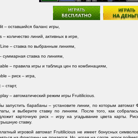
it – оставшийся баланс игры,
s – количество линий, активных в игре,
/Line – ставка по выбранным линиям,
– суммарная ставка по линиям,
able – правила игры и таблица цен по комбинациям,
le – риск – игра,
t – старт,
play – автоматический режим игры Fruitilicious.
бы запустить барабаны – установите линии, по которым автомат Ф
латы, и выберите ставку по линиям. После того, как собралась к
дложит карточную риск – игру на угадывание цвета карты. Рис
грышную ставку.
платный игровой автомат Fruitilicious не имеет бонусных символо
яться на фриспины не придется. Но, играя на слоте, игрок поймет