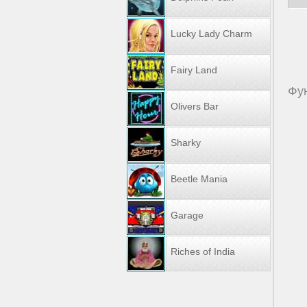
Lucky Lady Charm
Fairy Land
Фун
Olivers Bar
Sharky
Beetle Mania
Garage
Riches of India