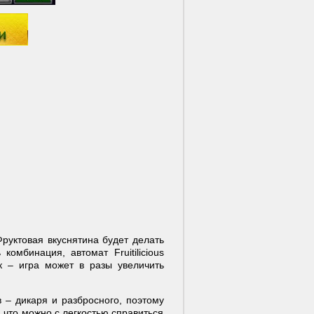
руктовая вкуснятина будет делать
омбинация, автомат Fruitilicious
к – игра может в разы увеличить
в – дикаря и разбросного, поэтому
, что можно с легкостью справиться