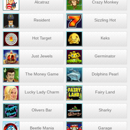
Alcatraz
Crazy Monkey
Resident
Sizzling Hot
Hot Target
Keks
Just Jewels
Germinator
The Money Game
Dolphins Pearl
Lucky Lady Charm
Fairy Land
Olivers Bar
Sharky
Beetle Mania
Garage