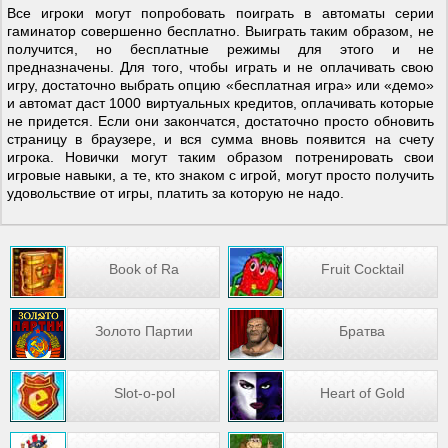
Все игроки могут попробовать поиграть в автоматы серии
гаминатор совершенно бесплатно. Выиграть таким образом, не
получится, но бесплатные режимы для этого и не
предназначены. Для того, чтобы играть и не оплачивать свою
игру, достаточно выбрать опцию «бесплатная игра» или «демо»
и автомат даст 1000 виртуальных кредитов, оплачивать которые
не придется. Если они закончатся, достаточно просто обновить
страницу в браузере, и вся сумма вновь появится на счету
игрока. Новички могут таким образом потренировать свои
игровые навыки, а те, кто знаком с игрой, могут просто получить
удовольствие от игры, платить за которую не надо.
Book of Ra
Fruit Cocktail
Золото Партии
Братва
Slot-o-pol
Heart of Gold