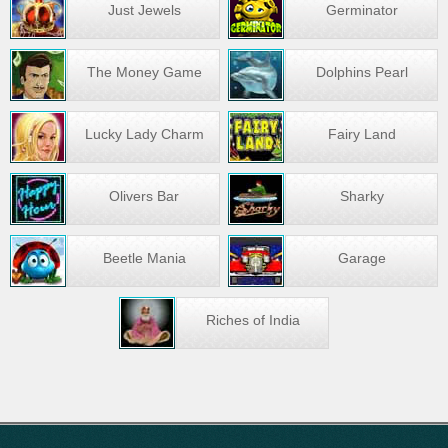
Just Jewels
Germinator
The Money Game
Dolphins Pearl
Lucky Lady Charm
Fairy Land
Olivers Bar
Sharky
Beetle Mania
Garage
Riches of India