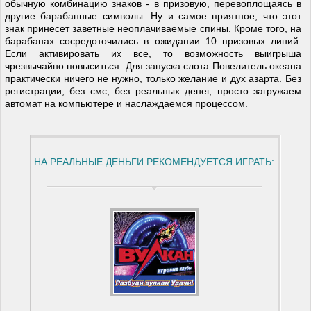
обычную комбинацию знаков - в призовую, перевоплощаясь в
другие барабанные символы. Ну и самое приятное, что этот
знак принесет заветные неоплачиваемые спины. Кроме того, на
барабанах сосредоточились в ожидании 10 призовых линий.
Если активировать их все, то возможность выигрыша
чрезвычайно повыситься. Для запуска слота Повелитель океана
практически ничего не нужно, только желание и дух азарта. Без
регистрации, без смс, без реальных денег, просто загружаем
автомат на компьютере и наслаждаемся процессом.
НА РЕАЛЬНЫЕ ДЕНЬГИ РЕКОМЕНДУЕТСЯ ИГРАТЬ: