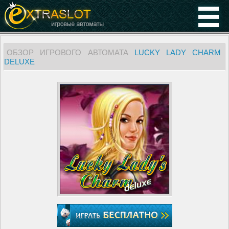
ОБЗОР ИГРОВОГО АВТОМАТА
LUCKY LADY CHARM
DELUXE