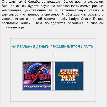
Стандартных 5 барабанов вращают более десяти символов.
Вращая их, вы будете случайно образовывать самые разные
комбинации, умножающие вашу первоначальную ставку в
зависимости от ценности символов. Чтобы достичь реального
успеха, играя в игровой автомат Lucky Lady’s Charm Deluxe
бесплатно онлайн, вам понадобится освоиться в главном
принципе игры.
НА РЕАЛЬНЫЕ ДЕНЬГИ РЕКОМЕНДУЕТСЯ ИГРАТЬ: