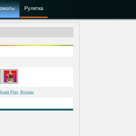
томаты
Рулетка
Azart Play
,
Вулкан