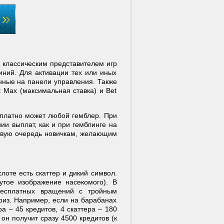
 классическим представителем игр
линий. Для активации тех или иных
нные на панели управления. Также
t Max (максимальная ставка) и Bet
есплатно может любой гемблер. При
и выплат, как и при гемблинге на
ервую очередь новичкам, желающим
лоте есть скаттер и дикий символ.
утое изображение насекомого). В
бесплатных вращений с тройным
риз. Например, если на барабанах
ра – 45 кредитов, 4 скаттера – 180
 он получит сразу 4500 кредитов (к