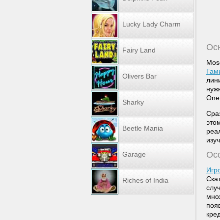
Lucky Lady Charm
Ос
Fairy Land
Mos
Гам
Olivers Bar
лин
нуж
One 
Sharky
Сра
это
Beetle Mania
реа
изуч
Ос
Garage
Игр
Ска
Riches of India
слу
мно
появ
кред