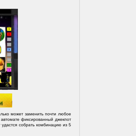
олько может заменить почти любое
 автомате фиксированный джекпот
у удастся собрать комбинацию из 5