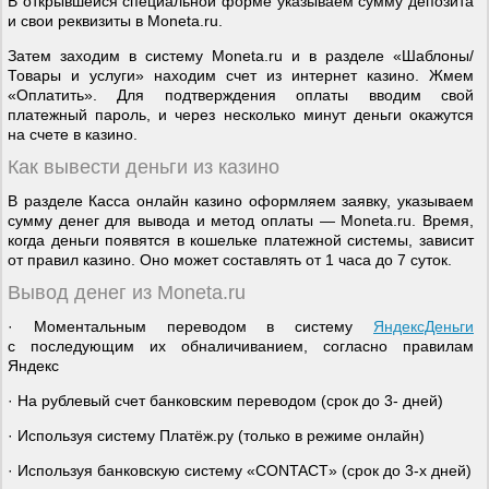
В открывшейся специальной форме указываем сумму депозита
и свои реквизиты в Moneta.ru.
Затем заходим в систему Moneta.ru и в разделе «Шаблоны/
Товары и услуги» находим счет из интернет казино. Жмем
«Оплатить». Для подтверждения оплаты вводим свой
платежный пароль, и через несколько минут деньги окажутся
на счете в казино.
Как вывести деньги из казино
В разделе Касса онлайн казино оформляем заявку, указываем
сумму денег для вывода и метод оплаты — Moneta.ru. Время,
когда деньги появятся в кошельке платежной системы, зависит
от правил казино. Оно может составлять от 1 часа до 7 суток.
Вывод денег из Moneta.ru
· Моментальным переводом в систему
ЯндексДеньги
с последующим их обналичиванием, согласно правилам
Яндекс
· На рублевый счет банковским переводом (срок до 3- дней)
· Используя систему Платёж.ру (только в режиме онлайн)
· Используя банковскую систему «CONTACT» (срок до 3-х дней)