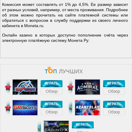
Комиссия может составлять от 1% до 4,5%. Ее размер зависит
от разных условий, например, от места проживания. Подробнее
об этом можно прочитать на сайте платежной системы или
обратиться с вопросом в службу поддержки из своего личного
кабинета в Moneta.ru.
Онлайн казино в которых доступно пополнение счёта через
электронную платёжную систему Монета Ру: