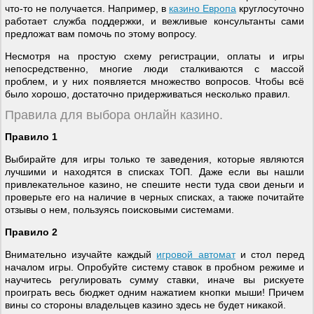
что-то не получается. Например, в
казино Европа
круглосуточно
работает служба поддержки, и вежливые консультанты сами
предложат вам помочь по этому вопросу.
Несмотря на простую схему регистрации, оплаты и игры
непосредственно, многие люди сталкиваются с массой
проблем, и у них появляется множество вопросов. Чтобы всё
было хорошо, достаточно придерживаться несколько правил.
Правила для выбора онлайн казино.
Правило 1
Выбирайте для игры только те заведения, которые являются
лучшими и находятся в списках ТОП. Даже если вы нашли
привлекательное казино, не спешите нести туда свои деньги и
проверьте его на наличие в черных списках, а также почитайте
отзывы о нем, пользуясь поисковыми системами.
Правило 2
Внимательно изучайте каждый
игровой автомат
и стол перед
началом игры. Опробуйте систему ставок в пробном режиме и
научитесь регулировать сумму ставки, иначе вы рискуете
проиграть весь бюджет одним нажатием кнопки мыши! Причем
вины со стороны владельцев казино здесь не будет никакой.