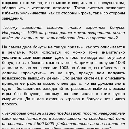
открывает это число, и вы можете сверить его с результатом,
убедившись в честности автомата. Такая система позволяет
избежать жульничества, как со стороны игрока, так и со стороны
заведения.
-Почему заведения выдают такие огромные бонусы.
Например – 100% за регистрацию можно встретить почти
везде. Неужели им не жаль отдавать деньги просто так?
На самом деле бонусы не так уж приятны, как это описывается
в рекламе. Хотя используя их можно тоже значительно
увеличить свои выигрыши. Дело в том, что когда вы получаете
бонус, то вы обязаны отыграть его. Например – получив 100$
дополнительно за внесение 100$ на баланс, вы обязательно
должны «прокрутить» их на игру, прежде чем получать
возможность выводить деньги. Это целая система и описывать
принцип её работы можно очень долго, но вы должны знать
одно – большинство заведений не разрешает выбирать режим
игры без бонусов, поэтому так или иначе с этим нужно
смириться. Да и для активных игроков в бонусах нет ничего
плохого.
-Некоторые онлайн казино предлагают просто невероятные
джек-поты. Например, в казино Европа на сегодняшний день
он составляет 4,500,000$. Действительно ли они выплатят
его, если я выиграю, или здесь тоже есть «замануха»?