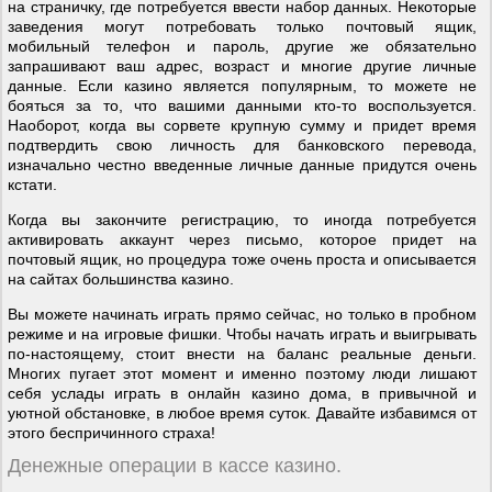
на страничку, где потребуется ввести набор данных. Некоторые
заведения могут потребовать только почтовый ящик,
мобильный телефон и пароль, другие же обязательно
запрашивают ваш адрес, возраст и многие другие личные
данные. Если казино является популярным, то можете не
бояться за то, что вашими данными кто-то воспользуется.
Наоборот, когда вы сорвете крупную сумму и придет время
подтвердить свою личность для банковского перевода,
изначально честно введенные личные данные придутся очень
кстати.
Когда вы закончите регистрацию, то иногда потребуется
активировать аккаунт через письмо, которое придет на
почтовый ящик, но процедура тоже очень проста и описывается
на сайтах большинства казино.
Вы можете начинать играть прямо сейчас, но только в пробном
режиме и на игровые фишки. Чтобы начать играть и выигрывать
по-настоящему, стоит внести на баланс реальные деньги.
Многих пугает этот момент и именно поэтому люди лишают
себя услады играть в онлайн казино дома, в привычной и
уютной обстановке, в любое время суток. Давайте избавимся от
этого беспричинного страха!
Денежные операции в кассе казино.