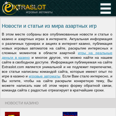
Новости и статьи из мира азартных игр
В этом месте собраны все опубликованные новости и статьи о
казино и азартных играх в интернете. Актуальная информация
о различных турнирах и акциях в интернет казино, публикация
новых игровых автоматов на сайте, раскрытие интересных и
сложных моментов в области азартной
игры на реальные
деньги в казино
и многое другое, что можно найти на нашем
сайте в свободном доступе. Информация публикуемая на сайте
Extraslot.com является уникальной и не подлежит перепечатке,
все статьи написаны командой сайта, которые имеют опыт по
игре в казино и
игровые автоматы
. Если Вам стало интересно, и
Вы хотите, чтобы на сайте раскрыли конкретную тему, Вы
можете написать нам об этом через форму обратной связи,
команда сайта с радостью отреагирует в кратчайшие сроки.
НОВОСТИ КАЗИНО