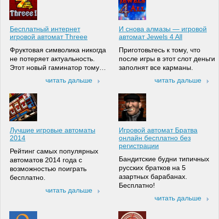
Бесплатный интернет
И снова алмазы — игровой
игровой автомат Threee
автомат Jewels 4 All
Фруктовая символика никогда
Приготовьтесь к тому, что
не потеряет актуальность.
после игры в этот слот деньги
Этот новый гаминатор тому…
заполнят все карманы.
читать дальше
читать дальше
Лучшие игровые автоматы
Игровой автомат Братва
2014
онлайн бесплатно без
регистрации
Рейтинг самых популярных
Бандитские будни типичных
автоматов 2014 года с
русских братков на 5
возможностью поиграть
азартных барабанах.
бесплатно.
Бесплатно!
читать дальше
читать дальше