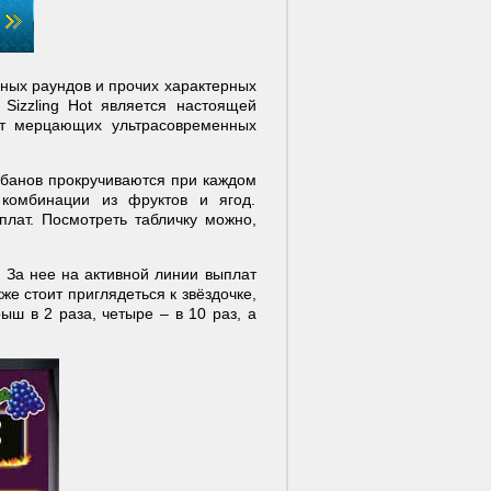
усных раундов и прочих характерных
Sizzling Hot является настоящей
от мерцающих ультрасовременных
абанов прокручиваются при каждом
комбинации из фруктов и ягод.
лат. Посмотреть табличку можно,
 За нее на активной линии выплат
е стоит приглядеться к звёздочке,
ыш в 2 раза, четыре – в 10 раз, а