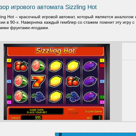
зор игрового автомата Sizzling Hot
ling Hot – красочный игровой автомат, который является аналогом
сии в 90-х. Наверняка каждый гемблер со стажем помнит эту игру 
чими фруктами-ягодами.