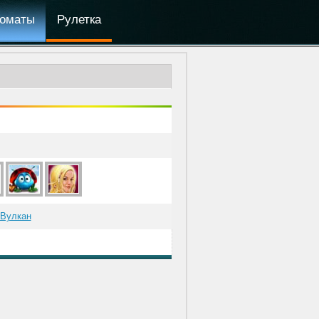
томаты
Рулетка
Вулкан