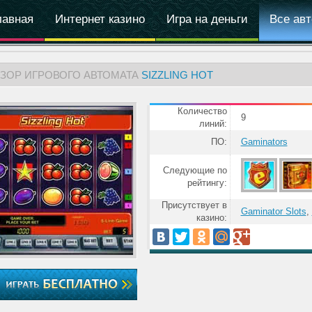
лавная
Интернет казино
Игра на деньги
Все ав
ЗОР ИГРОВОГО АВТОМАТА
SIZZLING HOT
Количество
9
линий:
ПО:
Gaminators
Следующие по
рейтингу:
Присутствует в
Gaminator Slots
,
казино: