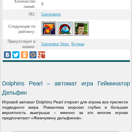
Количество
9
линий:
ПО:
Gaminators
Следующие по
рейтингу:
Присутствует в
Gaminator Slots
,
Вулкан
казино:
Dolphins Pearl – автомат игра Гейминатор
Дельфин
Игровой автомат Dolphins Pearl откроет для игрока все прелести
подводного мира. Романтика морских глубин и большая
вероятность выигрыша – именно за это многие игроки
предпочитают «Жемчужину дельфинов».