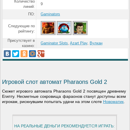
Количество
9
линий:
ПО:
Gaminators
Следующие по
рейтингу:
Присутствует в
Gaminator Slots
,
Azart Play
,
Вулкан
казино:
Игровой слот автомат Pharaons Gold 2
Сюжет игрового автомата Pharaons Gold 2 посвящен древнему
Египту. Несметные сокровища фараонов станут доступны всем
игрокам, рискнувшим попытать удачи на этом слоте
Новоматик
.
НА РЕАЛЬНЫЕ ДЕНЬГИ РЕКОМЕНДУЕТСЯ ИГРАТЬ: