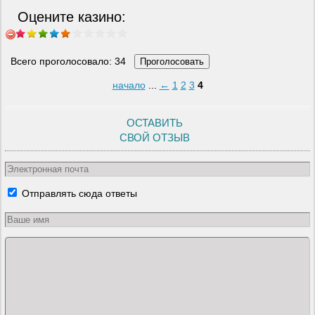
Оцените казино:
Всего проголосовало: 34
начало
...
←
1
2
3
4
ОСТАВИТЬ
СВОЙ ОТЗЫВ
Отправлять сюда ответы