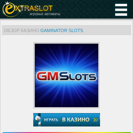
ОБЗОР КАЗИНО
GAMINATOR SLOTS