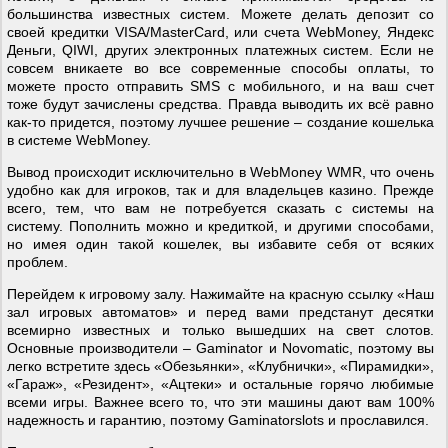
большинства известных систем. Можете делать депозит со
своей кредитки VISA/MasterCard, или счета WebMoney, Яндекс
Деньги, QIWI, других электронных платежных систем. Если не
совсем вникаете во все современные способы оплаты, то
можете просто отправить SMS с мобильного, и на ваш счет
тоже будут зачислены средства. Правда выводить их всё равно
как-то придется, поэтому лучшее решение – создание кошелька
в системе WebMoney.
Вывод происходит исключительно в WebMoney WMR, что очень
удобно как для игроков, так и для владельцев казино. Прежде
всего, тем, что вам не потребуется сказать с системы на
систему. Пополнить можно и кредиткой, и другими способами,
но имея один такой кошелек, вы избавите себя от всяких
проблем.
Перейдем к игровому залу. Нажимайте на красную ссылку «Наш
зал игровых автоматов» и перед вами предстанут десятки
всемирно известных и только вышедших на свет слотов.
Основные производители – Gaminator и Novomatic, поэтому вы
легко встретите здесь «Обезьянки», «Клубнички», «Пирамидки»,
«Гараж», «Резидент», «Ацтеки» и остальные горячо любимые
всеми игры. Важнее всего то, что эти машины дают вам 100%
надежность и гарантию, поэтому Gaminatorslots и прославился.